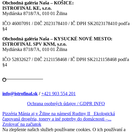
Obchodná galéria Naša – KOŠICE:
ISTROFINAL KE, s.r.o.
Mydlárska 8718/7A, 010 01 Žilina
IČO 46007091 / DIČ 2023178410 / IČ DPH SK2023178410 podľa
§4
Obchodná galéria Naša – KYSUCKÉ NOVÉ MESTO:
ISTROFINAL SPV KNM, s.r.o.
Mydlárska 8718/7A, 010 01 Žilina
IČO 52832627 / DIČ 2121158468 / IČ DPH SK2121158468 podľa
§4
info@istrofinal.sk
/
+421 903 554 201
Ochrana osobných údajov / GDPR INFO
Pizzéria Mánia aj v Žiline na námestí Rudiny II
Ekologická
čapovaná drogéria, tonery a iné potreby do domácnosti –...
Zrolovať na začiatok
Na zlepšenie našich služieb používame cookies. O ich používaní a