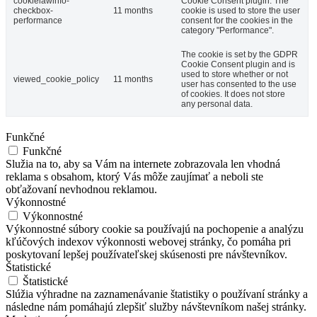
cookielawinfo-
Cookie Consent plugin. The
checkbox-
11 months
cookie is used to store the user
performance
consent for the cookies in the
category "Performance".
The cookie is set by the GDPR
Cookie Consent plugin and is
used to store whether or not
viewed_cookie_policy
11 months
user has consented to the use
of cookies. It does not store
any personal data.
Funkčné
Funkčné
Služia na to, aby sa Vám na internete zobrazovala len vhodná
reklama s obsahom, ktorý Vás môže zaujímať a neboli ste
obťažovaní nevhodnou reklamou.
Výkonnostné
Výkonnostné
Výkonnostné súbory cookie sa používajú na pochopenie a analýzu
kľúčových indexov výkonnosti webovej stránky, čo pomáha pri
poskytovaní lepšej používateľskej skúsenosti pre návštevníkov.
Štatistické
Štatistické
Slúžia výhradne na zaznamenávanie štatistiky o používaní stránky a
následne nám pomáhajú zlepšiť služby návštevníkom našej stránky.