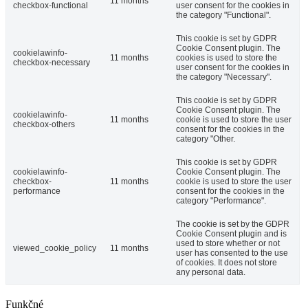
11 months
checkbox-functional
user consent for the cookies in
the category "Functional".
This cookie is set by GDPR
Cookie Consent plugin. The
cookielawinfo-
11 months
cookies is used to store the
checkbox-necessary
user consent for the cookies in
the category "Necessary".
This cookie is set by GDPR
Cookie Consent plugin. The
cookielawinfo-
11 months
cookie is used to store the user
checkbox-others
consent for the cookies in the
category "Other.
This cookie is set by GDPR
cookielawinfo-
Cookie Consent plugin. The
checkbox-
11 months
cookie is used to store the user
performance
consent for the cookies in the
category "Performance".
The cookie is set by the GDPR
Cookie Consent plugin and is
used to store whether or not
viewed_cookie_policy
11 months
user has consented to the use
of cookies. It does not store
any personal data.
Funkčné