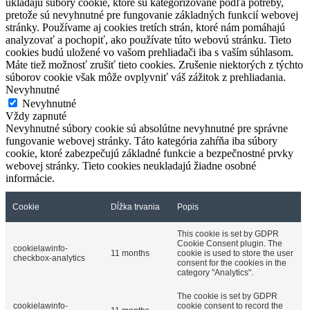
ukladajú súbory cookie, ktoré sú kategorizované podľa potreby,
pretože sú nevyhnutné pre fungovanie základných funkcií webovej
stránky.
Používame aj cookies tretích strán, ktoré nám pomáhajú
analyzovať a pochopiť, ako používate túto webovú stránku.
Tieto
cookies budú uložené vo vašom prehliadači iba s vaším súhlasom.
Máte tiež možnosť zrušiť tieto cookies.
Zrušenie niektorých z týchto
súborov cookie však môže ovplyvniť váš zážitok z prehliadania.
Nevyhnutné
Nevyhnutné
Vždy zapnuté
Nevyhnutné súbory cookie sú absolútne nevyhnutné pre správne
fungovanie webovej stránky. Táto kategória zahŕňa iba súbory
cookie, ktoré zabezpečujú základné funkcie a bezpečnostné prvky
webovej stránky. Tieto cookies neukladajú žiadne osobné
informácie.
Cookie
Dĺžka trvania
Popis
This cookie is set by GDPR
Cookie Consent plugin. The
cookielawinfo-
11 months
cookie is used to store the user
checkbox-analytics
consent for the cookies in the
category "Analytics".
The cookie is set by GDPR
cookielawinfo-
cookie consent to record the