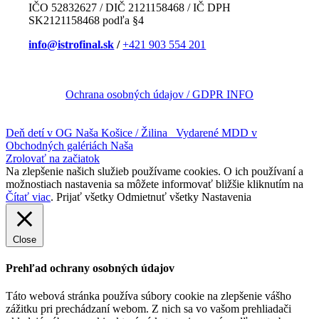
IČO 52832627 / DIČ 2121158468 / IČ DPH
SK2121158468 podľa §4
info@istrofinal.sk
/
+421 903 554 201
Ochrana osobných údajov / GDPR INFO
Deň detí v OG Naša Košice / Žilina
Vydarené MDD v
Obchodných galériách Naša
Zrolovať na začiatok
Na zlepšenie našich služieb používame cookies. O ich používaní a
možnostiach nastavenia sa môžete informovať bližšie kliknutím na
Čítať viac
.
Prijať všetky
Odmietnuť všetky
Nastavenia
Close
Prehľad ochrany osobných údajov
Táto webová stránka používa súbory cookie na zlepšenie vášho
zážitku pri prechádzaní webom.
Z nich sa vo vašom prehliadači