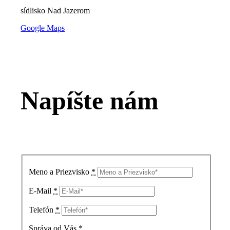
sídlisko Nad Jazerom
Google Maps
Napíšte nám
Meno a Priezvisko
*
E-Mail
*
Telefón
*
Správa od Vás
*